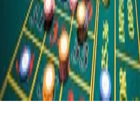
meeste gerenommeerde casino, <a
href="
https://seksueelmisbruik.info/dutchcasinos/lucky-max-
casino/&quot;&gt;seksueelmisbruik.info&lt;/a&gt;,&#039;s
vragen
geen transactiekosten voor het storten of opnemen van geld. Echter
is het goed om dit altijd te controleren in de betaalpagina. Daarnaast
hebben casino's minimum en maximale bedragen voor zowel
stortingen als uitbetalingen. Deze limieten kunnen variëren per
betaalmethode. Kies een casino en een betaalmethode die passen bij
je persoonlijke voorkeuren en budget.</p>
0
likes — sign in to react
Comments
Join the conversation
Sign in to comment
Home
Search
Reels
Chat
Alerts