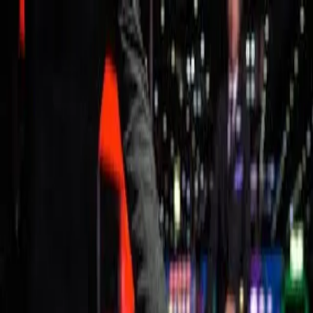
Skip to content
CoThWo
Sign in
CoThWo
⌘K
Home
Search
Messages
Notifications
Discover
Reels
Watch
Live
Blog
Forum
Connect
Communities
Marketplace
Jobs
Yours
Saved
Albums
Memories
Games
Boosts
Wallet
CoThWo Pro
Assistant
English
Sign in