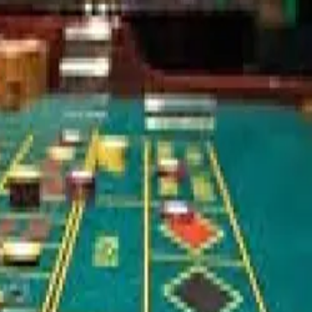
https://www.jojet.nl/dutchcasinos/mega-
pele digitale versies van klassieke casinospellen, is geëvolueerd tot
 achter de constante innovatie. In dit artikel kijken we vooruit en
2>Opkomende Technologieën die de Komende Jaren Gaan
 zijn de meest opvallende trends om in de gaten te houden:</p><br>
ling. VR kan spelers de mogelijkheid bieden om een volledig
met andere spelers en live dealers - allemaal vanuit je eigen huis.
rong>Meer Engagement en Maatwerk:</strong> Gamificatie is het
et verzamelen van trofeeën, het stijgen in levels, en het
en spel- en bonusaanbevelingen preciezer afstemmen op de individuele
in personalisatie. Het zal worden ingezet voor het optimaliseren van
n patronen om fraude beter te voorkomen.</li><br> <li>
onderliggende blockchain-technologie veel potentie. Deze technologie