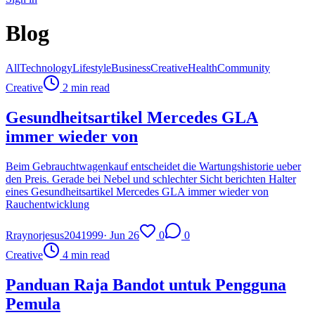
Blog
All
Technology
Lifestyle
Business
Creative
Health
Community
Creative
2 min read
Gesundheitsartikel Mercedes GLA
immer wieder von
Beim Gebrauchtwagenkauf entscheidet die Wartungshistorie ueber
den Preis. Gerade bei Nebel und schlechter Sicht berichten Halter
eines Gesundheitsartikel Mercedes GLA immer wieder von
Rauchentwicklung
R
raynorjesus2041999
·
Jun 26
0
0
Creative
4 min read
Panduan Raja Bandot untuk Pengguna
Pemula