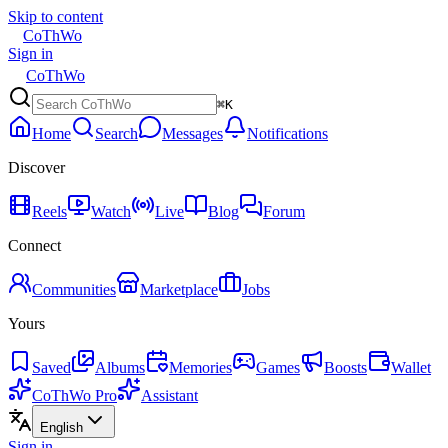
Skip to content
CoThWo
Sign in
CoThWo
⌘K
Home
Search
Messages
Notifications
Discover
Reels
Watch
Live
Blog
Forum
Connect
Communities
Marketplace
Jobs
Yours
Saved
Albums
Memories
Games
Boosts
Wallet
CoThWo Pro
Assistant
English
Sign in